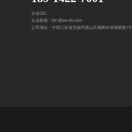
冷热压一体机
企业QQ：
企业邮箱：klt1@wx-klt.com
公司地址：中国江苏省无锡市惠山区堰桥街道堰桥路15
碳纤维预浸料专用层压热压机