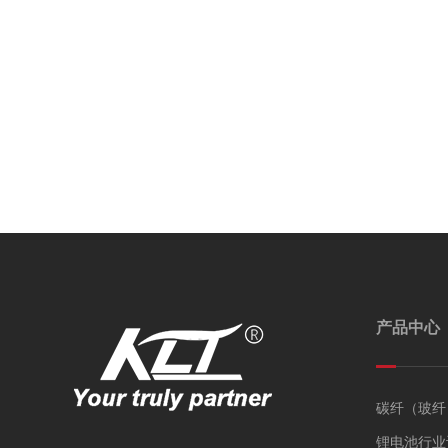
产品中心
碳纤（玻纤
锂电池行业